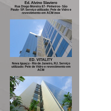
Ed. Alvino Slaviero
Rua Diogo Moreira 87- Pinheiros- São
Paulo- SP. Serviço utilizado: Pele de Vidro e
revestimento em ACM inox
ED. VITALITY
Nova Iguaçu - Rio de Janeiro, RJ. Serviço
utilizado: Pele de Vidro e revestimento em
ACM