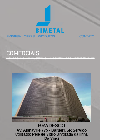
EMPRESA
OBRAS
PRODUTOS
CONTATO
COMERCIAIS
COMERCIAIS
INDUSTRIAIS
HOSPITALARES
RESIDENCIAIS
BRADESCO
Av. Alphaville 775 - Barueri, SP. Serviço
utilizado: Pele de Vidro Unitizada da linha
Da Vinci