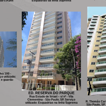
da-corpos
Esquadrias da linha Suprema
va 100 -
o utilizado:
 e guarda-
ED. RESERVA DO PARQUE
Rua Estado de Israel – s/ nº - Vila
Clementina - São Paulo, SP. Serviço
R. Thomás Carv
utilizado: Esquadrias na linha Suprema
São Paulo, SP.