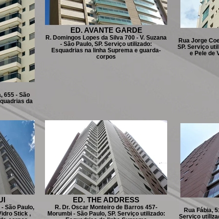
ED. AVANTE GARDE
R. Domingos Lopes da Silva 700 - V. Suzana
Rua Jorge Coel
- São Paulo, SP. Serviço utilizado:
SP. Serviço uti
Esquadrias na linha Suprema e guarda-
e Pele de 
corpos
, 655 - São
squadrias da
UI
ED. THE ADDRESS
 - São Paulo,
R. Dr. Oscar Monteiro de Barros 457-
Rua Fábia, 5
idro Stick ,
Morumbi - São Paulo, SP. Serviço utilizado:
Serviço utiliz