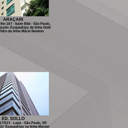
ARAÇARI
ho 167 - Itaim Bibi - São Paulo,
lizado: Esquadrias da linha Gold
Vidro da linha Mário Newton
ED. SOLLO
17/523 - Lapa - São Paulo, SP.
ado: Esquadrias na linha Master